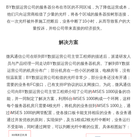
BY数据运营公司的服务器分布在市区的不同区域，为了降低运营成本，
他们只向运营商租借了少量的光纤，将各个区域的服务器按树形连接，
在一次光纤被外界施工挖断后，业务中断了10小时，从而导致客户的大
量投诉，并给公司带来直接的经济损失。
解决方案
微风通信公司在听到BY数据运营公司主管工程师的描述后，派遣研发人
员与产品经理一同走访BY数据运营公司的服务器机房。了解到BY数据
运营公司的机房分布广；部分机房在一些小区的楼顶，电梯房等，没有
恒温装置；BY数据运营公司租借的光纤非常少，部分业务还没有开通；
需要的业务有FC接口，已有支持IP协议的以太网接口。为此，微风通信
公司向BY数据运营公司主管工程师介绍了公司的
i
MSES 1000设备的功
能，并一同制定了解决方案，利用6台
i
MSES 1000构成一个环网，这样
每个服务器机房只需要4根光纤，将机房的业务挂到
i
MSES 1000上，通
过
i
MSES
1000的网管配置，使各接口板卡能支持相应的业务，各业务通
通过并发优收的原则，实现保护，及当1根或2根光纤中断时，业务运行
不受影响，同时通过网管，可以判断光纤中断的位置。具体框图如下：